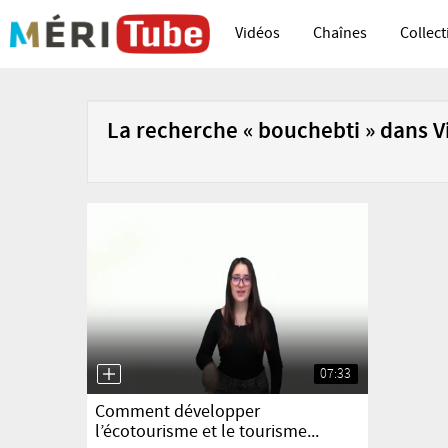
Vidéos
Chaînes
Collect
La recherche « bouchebti » dans V
07:33
yes
Comment développer
l’écotourisme et le tourisme...