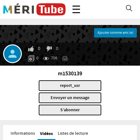
Ajouter comme ami (e)
0
0
0
706
m1530139
report_usr
Envoyer un message
S’abonner
Informations
Vidéos
Listes de lecture