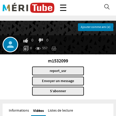
Ajouter comme ami (e)
0
0
0
557
m1532099
report_usr
Envoyer un message
S’abonner
Informations
Vidéos
Listes de lecture