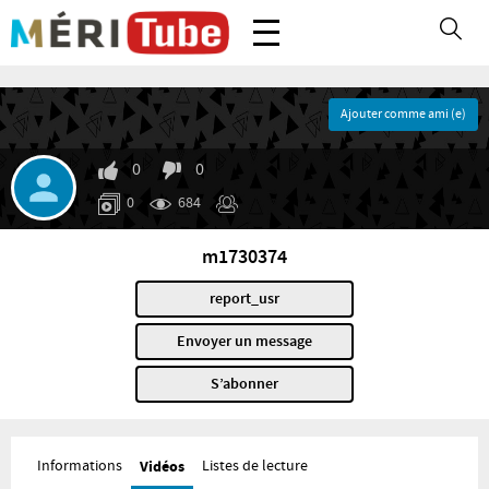
Ajouter comme ami (e)
0
0
0
684
m1730374
report_usr
Envoyer un message
S’abonner
Informations
Vidéos
Listes de lecture