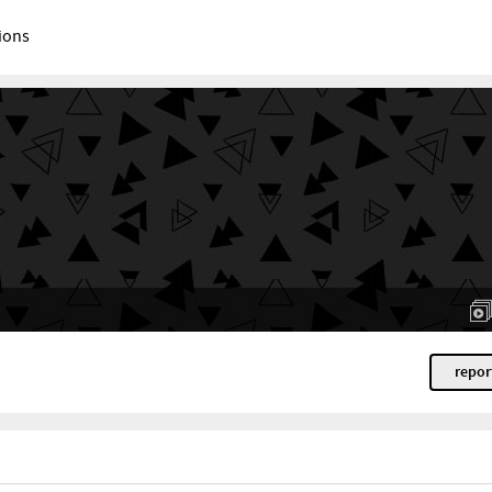
ions
repor