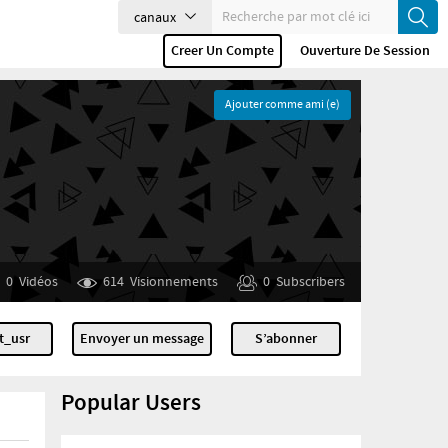
canaux
Creer Un Compte
Ouverture De Session
Ajouter comme ami (e)
0
Vidéos
614
Visionnements
0
Subscribers
t_usr
Envoyer un message
S’abonner
Popular Users