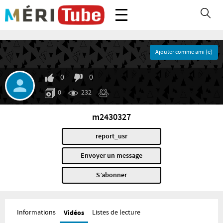
Ajouter comme ami (e)
0
0
0
232
m2430327
report_usr
Envoyer un message
S’abonner
Informations
Vidéos
Listes de lecture