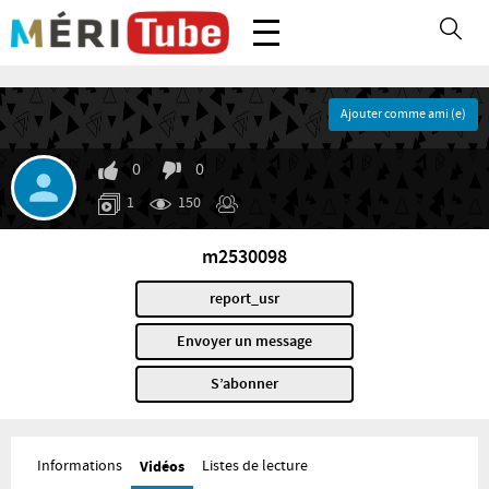
Ajouter comme ami (e)
0
0
1
150
m2530098
report_usr
Envoyer un message
S’abonner
Informations
Vidéos
Listes de lecture