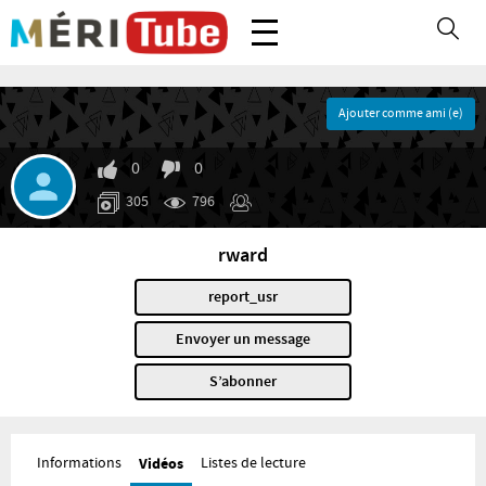
Ajouter comme ami (e)
0
0
305
796
rward
report_usr
Envoyer un message
S’abonner
Informations
Vidéos
Listes de lecture