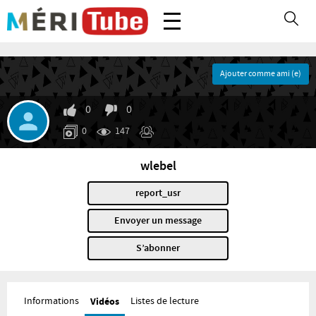
Ajouter comme ami (e)
0
0
0
147
wlebel
report_usr
Envoyer un message
S’abonner
Informations
Vidéos
Listes de lecture