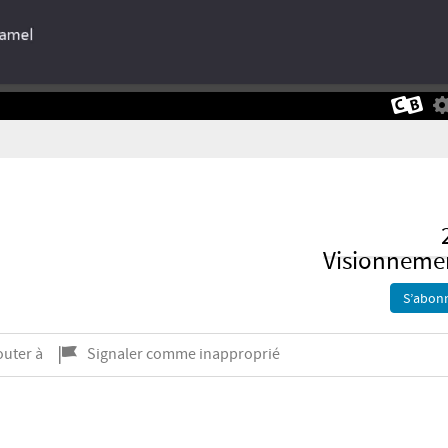
Visionneme
S’abon
outer à
Signaler comme inapproprié