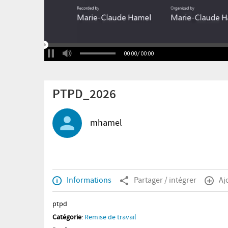
00:00
/
00:00
PTPD_2026
mhamel
Informations
Partager / intégrer
Aj
ptpd
Catégorie
:
Remise de travail