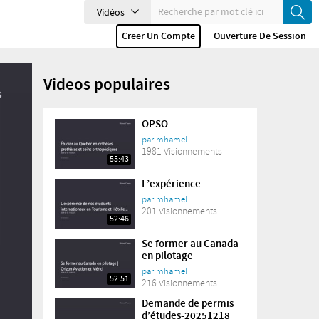
Vidéos
Creer Un Compte
Ouverture De Session
Videos populaires
OPSO
par
mhamel
1981 Visionnements
55:43
L’expérience
par
mhamel
201 Visionnements
52:46
Se former au Canada
en pilotage
par
mhamel
52:51
216 Visionnements
Demande de permis
d’études-20251218