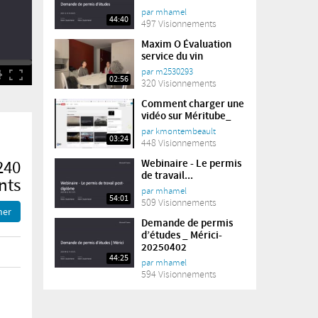
par
mhamel
44:40
497 Visionnements
Maxim O Évaluation
service du vin
par
m2530293
02:56
320 Visionnements
Comment charger une
vidéo sur Méritube_
par
kmontembeault
03:24
448 Visionnements
240
Webinaire - Le permis
de travail...
nts
par
mhamel
54:01
509 Visionnements
ner
Demande de permis
d’études _ Mérici-
20250402
44:25
par
mhamel
594 Visionnements