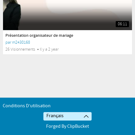
06:11
yes
Présentation organisateur de mariage
par
m2430168
26 Visionnements
Il y a 2 year
Conditions D’utilisation
Français
Forged By ClipBucket