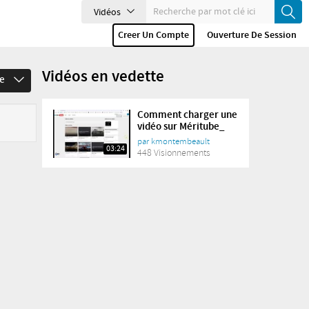
Vidéos
Creer Un Compte
Ouverture De Session
Vidéos en vedette
ne
Comment charger une
vidéo sur Méritube_
par
kmontembeault
03:24
448 Visionnements