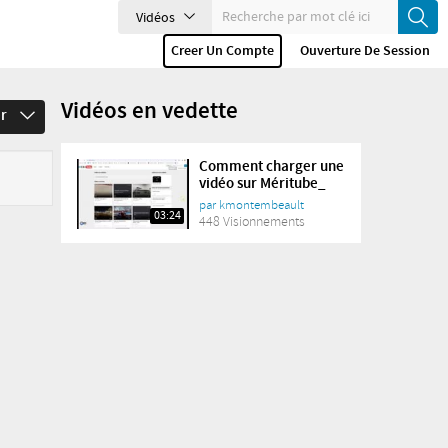
Vidéos
Creer Un Compte
Ouverture De Session
Vidéos en vedette
er
Comment charger une
vidéo sur Méritube_
par
kmontembeault
03:24
448 Visionnements