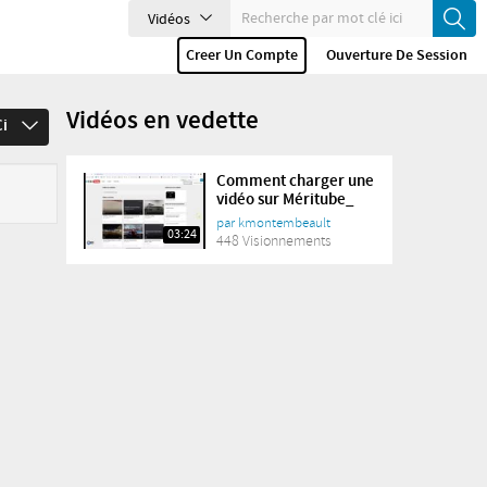
Vidéos
Creer Un Compte
Ouverture De Session
Vidéos en vedette
Ci
Comment charger une
vidéo sur Méritube_
par
kmontembeault
03:24
448 Visionnements