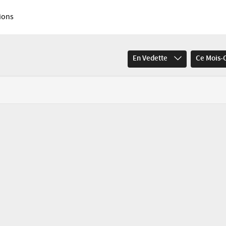
ions
En Vedette
Ce Mois-