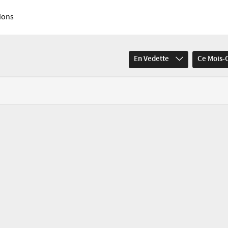
ions
En Vedette
Ce Mois-