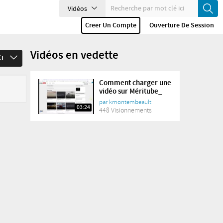
Vidéos
Creer Un Compte
Ouverture De Session
Vidéos en vedette
Ci
Comment charger une
vidéo sur Méritube_
par
kmontembeault
03:24
448 Visionnements