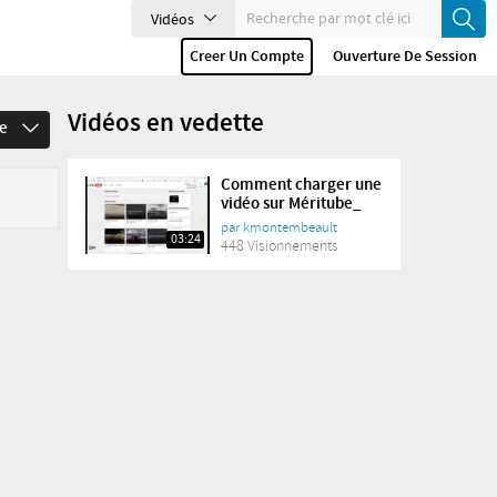
Vidéos
Creer Un Compte
Ouverture De Session
Vidéos en vedette
ée
Comment charger une
vidéo sur Méritube_
par
kmontembeault
03:24
448 Visionnements