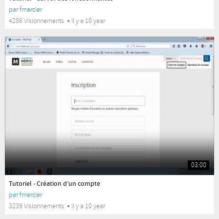
par
fmercier
4286 Visionnements
Il y a 10 year
03:00
yes
Tutoriel - Création d’un compte
par
fmercier
3239 Visionnements
Il y a 10 year