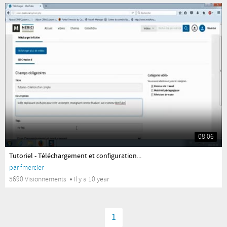
08:06
yes
Tutoriel - Téléchargement et configuration...
par
fmercier
5690 Visionnements
Il y a 10 year
1